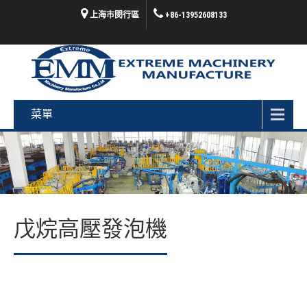
上海市閔行區
+86-13952608133
菜單
戊烷高壓發泡機