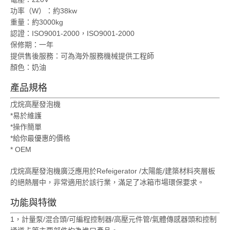
功率（W）：約38kw
重量：約3000kg
認證：ISO9001-2000，ISO9001-2000
保修期：一年
提供售後服務：可為海外服務機械提供工程師
顏色：奶油
產品規格
戊烷高壓發泡機
*易於維護
*操作簡單
*給你最優惠的價格
* OEM
戊烷高壓發泡機廣泛應用於Refeigerator /太陽能/建築材料夾層板
的絕熱層中，非常適用於該行業，滿足了冰箱市場環保要求。
功能與特徵
1，計量泵/混合頭/可編程控制器/高壓元件管/氣體傳感器頭和控制