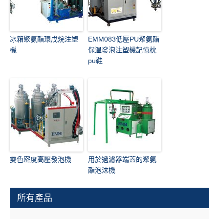
冰箱聚氨酯環戊烷注塑
EMM083低壓PU聚氨酯
機
保溫發泡注塑機記憶枕
pu鞋
雙色密度高壓發泡機
用於過濾器端蓋的聚氨
酯泡沫機
所有產品