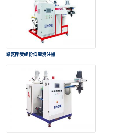
聚氨酯雙組份低壓澆注機