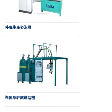
外底生產發泡機
聚氨酯鞋底鑄造機