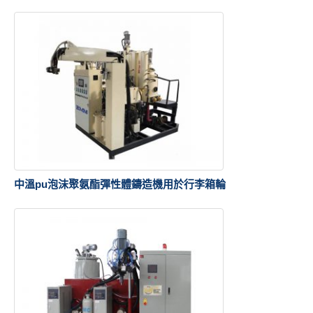
中溫pu泡沫聚氨酯彈性體鑄造機用於行李箱輪