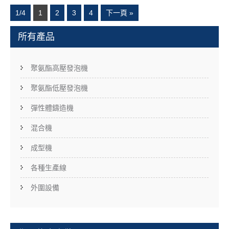
1/4
1
2
3
4
下一頁 »
所有產品
聚氨酯高壓發泡機
聚氨酯低壓發泡機
彈性體鑄造機
混合機
成型機
各種生產線
外圍設備