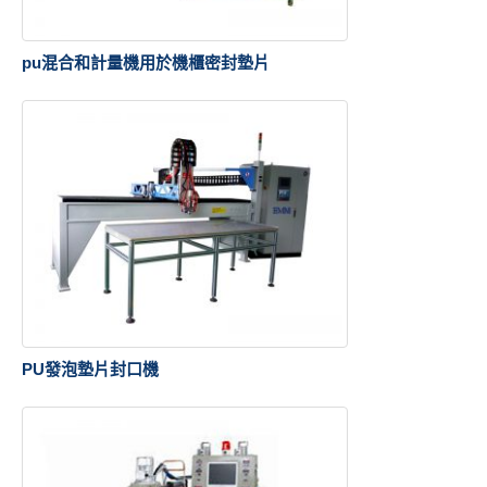
pu混合和計量機用於機櫃密封墊片
PU發泡墊片封口機