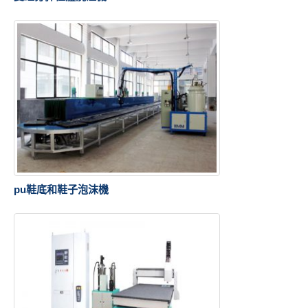
pu鞋底和鞋子泡沫機