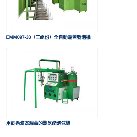
EMM097-30（三組份）全自動端蓋發泡機
用於過濾器端蓋的聚氨酯泡沫機