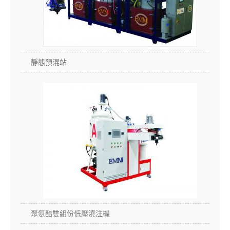
靜態預混站
聚氨酯雙組份低壓澆注機