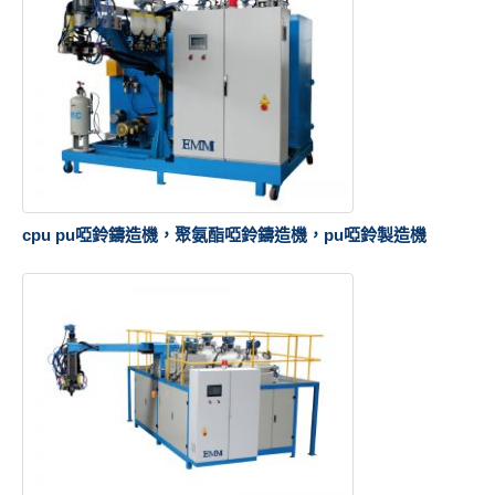
cpu pu啞鈴鑄造機，聚氨酯啞鈴鑄造機，pu啞鈴製造機