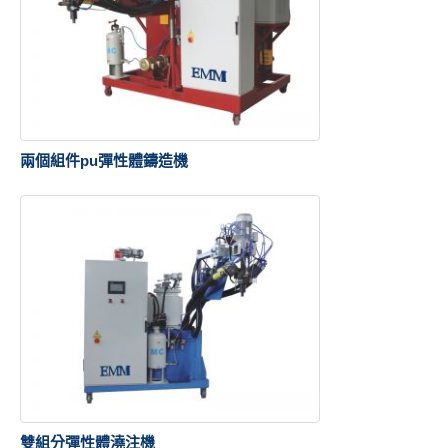
兩個組件pu彈性體鑄造機
雙組分彈性體澆注機