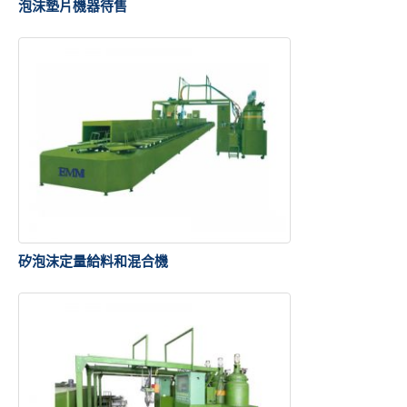
泡沫墊片機器待售
矽泡沫定量給料和混合機