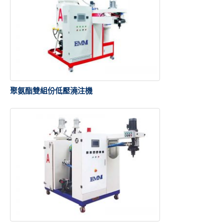
聚氨酯雙組份低壓澆注機