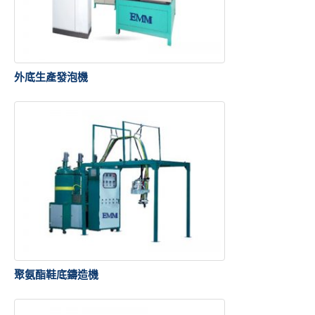
外底生產發泡機
聚氨酯鞋底鑄造機