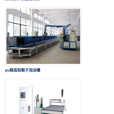
pu鞋底和鞋子泡沫機