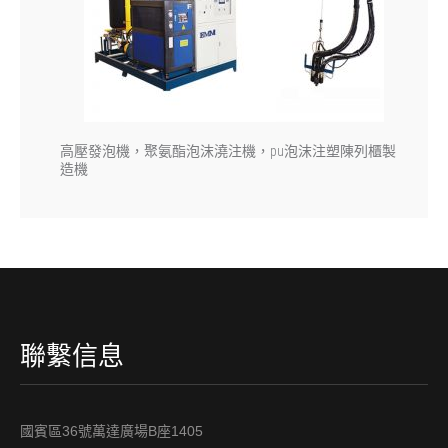
高壓發泡機，聚氨酯泡沫澆注機，pu泡沫注塑陳列櫃製
造機
聯繫信息
國賓區36號萬達廣場B座1405