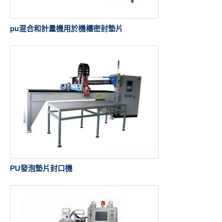
pu混合和計量機用於機櫃密封墊片
PU發泡墊片封口機