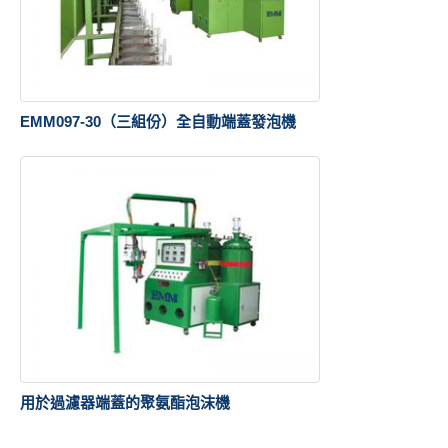
EMM097-30（三組份）全自動端蓋發泡機
用於過濾器端蓋的聚氨酯泡沫機