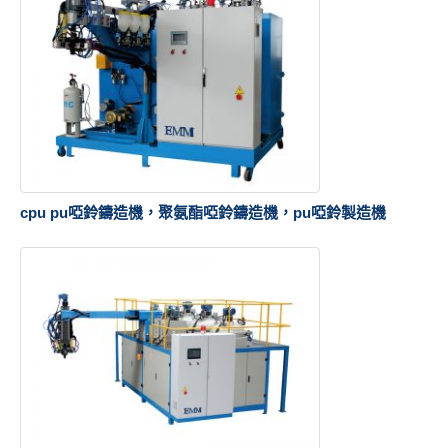
cpu pu啞鈴鑄造機，聚氨酯啞鈴鑄造機，pu啞鈴製造機