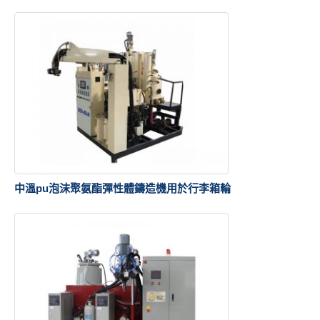
中溫pu泡沫聚氨酯彈性體鑄造機用於行李箱輪