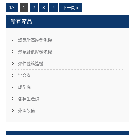
1/4
1
2
3
4
下一頁 »
所有產品
聚氨酯高壓發泡機
聚氨酯低壓發泡機
彈性體鑄造機
混合機
成型機
各種生產線
外圍設備