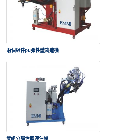
兩個組件pu彈性體鑄造機
雙組分彈性體澆注機